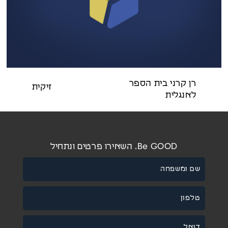
רן קרני בית הספר
זיקית
לאנגלית
Be GOOD. השאירו פרטים ונתחיל